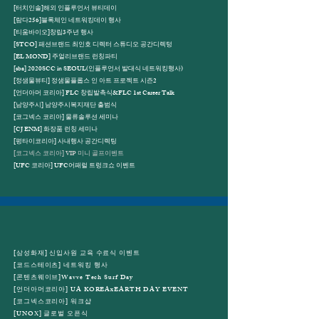
[터치인솔]해외 인플루언서 뷰티데이
[람다256]블록체인 네트워킹데이 행사
[티움바이오]창립3주년 행사
[STCO] 패션브랜드 최인호 디렉터 스튜디오 공간디렉텅
[EL MOND] 주얼리브랜드 런칭파티
[sba] 2020SCC in SEOUL(인플루언서 발대식 네트워킹행사)
[정샘물뷰티] 정샘물플롭스 인 아트 프로젝트 시즌2
[언더아머 코리아] FLC 창립발촉식&FLC 1st Career Talk
[남양주시] 남양주시복지재단 출범식
[코그넥스 코리아] 물류솔루션 세미나
[CJ ENM] 화장품 런칭 세미나
[펑타이코리아] 사내행사 공간디렉팅
[코그넥스 코리아] VIP 미니 골프이벤트
[UFC 코리아] UFC어패럴 트렁크쇼 이벤트
[삼성화재] 신입사원 교육 수료식 이벤트
[코드스테이츠] 네트워킹 행사
[콘텐츠웨이브]Wavve Tech Surf Day
[언더아머코리아] UA KOREAxEARTH DAY EVENT
[코그넥스코리아] 워크샵
[UNOX] 글로벌 오픈식