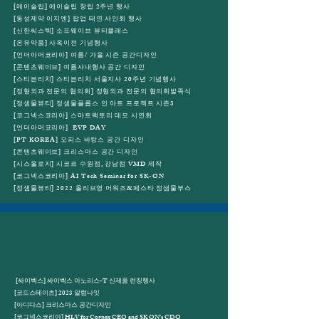
[에이슬립] 에이슬립 창립 2주년 행사
[동성제약 이지엔] 팝업 태연 사인회 행사
[신한씨스텍] 소프웨이브 뷰티클래스
[온유약품] 사옥이전 기념행사
​[언더아머코리아] 여름/ 가을 시즌 공간디자인
​[콘텐츠웨이브] 여름사내행사 공간 디자인
[스티븐리치] 스티븐리치 서울지사 20주년 기념행사
[정형외과 전문의 협의회] 정형외과 전문의 협의회발족식
[정샘물뷰티] 정샘물플롭스 인 아트 프로젝트 시즌3
[코그넥스코리아] 스마트팩토리 데모 시연회
[언더아머코리아] EVP DAY
[PT KOREA] 오피스 바캉스 공간 디자인
[콘텐츠웨이브] 크리스마스 공간 디자인
[시스올로지] 시코르 수원점, 강남점 VMD 제작
[코그넥스코리아] AI Tech Seminar for SK-ON
​[정샘물뷰티] 2022 올리브영 어워즈&페스타 정샘물부스
[싸이벡스] 싸이벡스 아노리스-T 신제품 런칭행사
[코드스테이츠] 2023 알럼나잇
[아디다스] 크리스마스 공간디자인
[코그넥스코리아] HLV for Cognex CEO and SK ON’s CDO