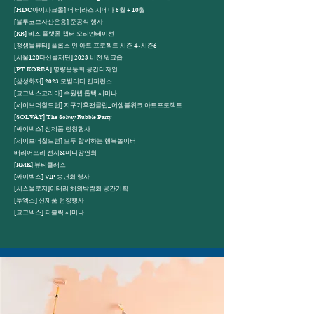
[HDC아이파크몰] 더 테라스 시네마 6월 + 10월
[블루코브자산운용] 준공식 행사
[KB] 비즈 플랫폼 챕터 오리엔테이션
[정샘물뷰티] 플롭스 인 아트 프로젝트 시즌 4~시즌6
[서울120다산콜재단] 2023 비전 워크숍
​[PT KOREA] 명량운동회 공간디자인
​[삼성화재] 2023 모빌리티 컨퍼런스
[코그넥스코리아] 수원랩 톱텍 세미나
[세이브더칠드런] 지구기후팬클럽_어셈블위크 아트프로젝트
[SOLVAY] The Solvay Bubble Party
[싸이벡스] 신제품 런칭행사
[세이브더칠드런] 모두 함께하는 행복놀이터
배리어프리 전시&미니강연회
[RMK] 뷰티클래스
[싸이벡스] VIP 송년회 행사
[시스올로지]이태리 해외박람회 공간기획
[투엑스] 신제품 런칭행사
[코그넥스] 퍼블릭 세미나