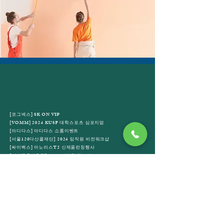
[코그넥스] SK ON VIP
[VOMM] 2024 KUSF 대학스포츠 심포지엄
[아디다스] 아디다스 쇼룸이벤트
[서울120다산콜재단] 2024 임직원 비전워크샵
[싸이벡스] 아노리스T2 신제품런칭행사
[서민금융진흥원] 2024 전직원 워크샵
[싸이벡스] 쿠킹클래스
[정림건축] JUNGLIM NIGHT TECH 2024
[삼성화재] 2024 모빌리티 컨퍼런스
[싸이벡스] 크리스마스 공간 디자인
[아디다스] adias Korea 2024 YEAR END
[세이브더칠드런] 노원구 배리어프리 영화제
[싸이벡스] 2025 베이비페어