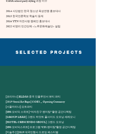
CASA school party styling 과정 이수
2014 사단법인 한국 청소년 육성연맹 홍보대사
2015 한국언론학보 학술지 등재
2016 YTN 자연사랑 캠페인 홍보대사
2022 비영리 민간단체 <느루문화예술단> 설립
SELECTED PROJECTS
[코리아나] ELDAS 중국 인플루언서 뷰티 파티
[2019 Seoul Art Expo] COEX _ Opening Ceremony
[서울마리나] 요트파티
[SBS 모비딕 스위트] “여자친구 팬미팅” 촬영 공간디렉팅
[GROUP LEAD] 그랜드 하얏트 풀사이드 오프닝 세레모니
[HOTEL CRESCENDO SEOUL] 그랜드 오프닝
[SBS 모비딕스위트] 프로그램 “CIX 팬미팅”촬영 공간디렉팅
[미술주간]2019 대국민행사 드로잉 페스티벌